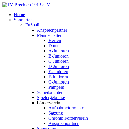
Home
Sportarten
Fußball
Ansprechpartner
Mannschaften
Herren
Damen
A-Junioren
B-Junioren
C-Junioren
D-Junioren
E-Junioren
F-Junioren
G-Junioren
Pampers
Schiedsrichter
Spielergebnisse
Förderverein
Aufnahmeformular
Satzung
Chronik Förderverein
Ansprechpartner
Sponsoren