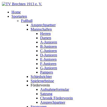
Home
Sportarten
Fußball
Ansprechpartner
Mannschaften
Herren
Damen
A-Junioren
B-Junioren
C-Junioren
D-Junioren
E-Junioren
F-Junioren
G-Junioren
Pampers
Schiedsrichter
Spielergebnisse
Förderverein
Aufnahmeformular
Satzung
Chronik Förderverein
Ansprechpartner
Sponsoren