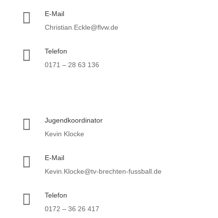

E-Mail
Christian.Eckle@flvw.de

Telefon
0171 – 28 63 136

Jugendkoordinator
Kevin Klocke

E-Mail
Kevin.Klocke@tv-brechten-fussball.de

Telefon
0172 – 36 26 417