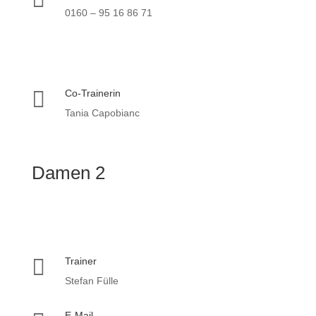
0160 – 95 16 86 71

Co-Trainerin
Tania Capobianc
Damen 2

Trainer
Stefan Fülle
E-Mail