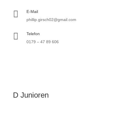

E-Mail
phillip.girsch02@gmail.com

Telefon
0179 – 47 89 606
D Junioren