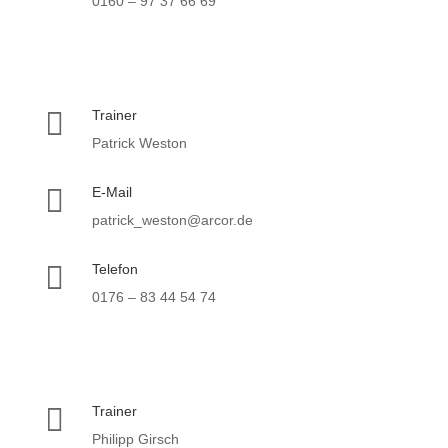
0160 – 97 37 66 69

Trainer
Patrick Weston

E-Mail
patrick_weston@arcor.de

Telefon
0176 – 83 44 54 74

Trainer
Philipp Girsch