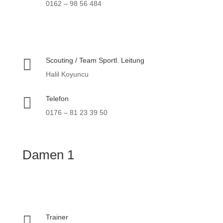
0162 – 98 56 484

Scouting / Team Sportl. Leitung
Halil Koyuncu

Telefon
0176 – 81 23 39 50
Damen 1

Trainer