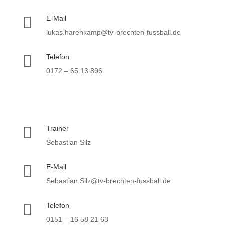

E-Mail
lukas.harenkamp@tv-brechten-fussball.de

Telefon
0172 – 65 13 896

Trainer
Sebastian Silz

E-Mail
Sebastian.Silz@tv-brechten-fussball.de

Telefon
0151 – 16 58 21 63