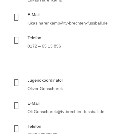
Lukas Harenkamp

E-Mail
lukas.harenkamp@tv-brechten-fussball.de

Telefon
0172 – 65 13 896

Jugendkoordinator
Oliver Gonschorek

E-Mail
Oli.Gonschorek@tv-brechten-fussball.de

Telefon