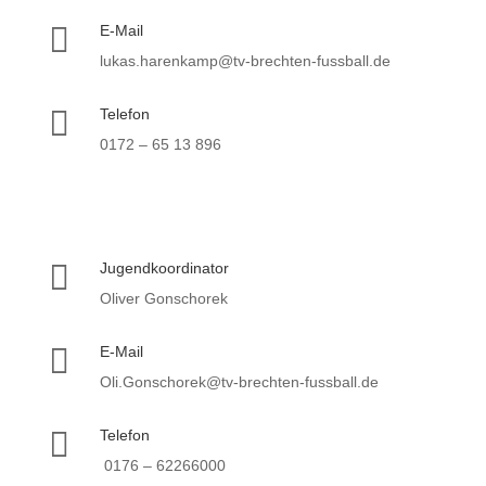

E-Mail
lukas.harenkamp@tv-brechten-fussball.de

Telefon
0172 – 65 13 896

Jugendkoordinator
Oliver Gonschorek

E-Mail
Oli.Gonschorek@tv-brechten-fussball.de

Telefon
0176 – 62266000