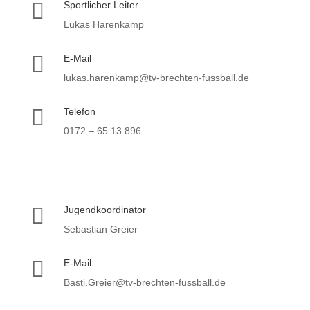

Sportlicher Leiter
Lukas Harenkamp

E-Mail
lukas.harenkamp@tv-brechten-fussball.de

Telefon
0172 – 65 13 896

Jugendkoordinator
Sebastian Greier

E-Mail
Basti.Greier@tv-brechten-fussball.de