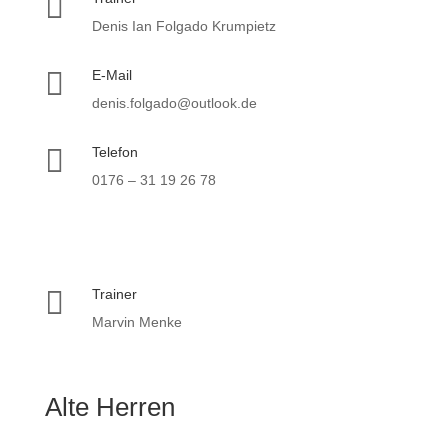

Denis Ian Folgado Krumpietz

E-Mail
denis.folgado@outlook.de

Telefon
0176 – 31 19 26 78

Trainer
Marvin Menke
Alte Herren