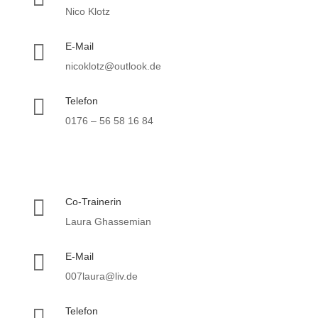
Nico Klotz

E-Mail
nicoklotz@outlook.de

Telefon
0176 – 56 58 16 84

Co-Trainerin
Laura Ghassemian

E-Mail
007laura@liv.de

Telefon