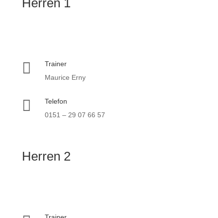
Herren 1

Trainer
Maurice Erny

Telefon
0151 – 29 07 66 57
Herren 2
Trainer