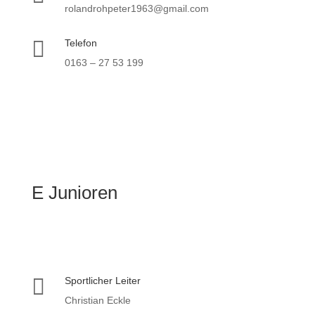
rolandrohpeter1963@gmail.com

Telefon
0163 – 27 53 199
E Junioren

Sportlicher Leiter
Christian Eckle